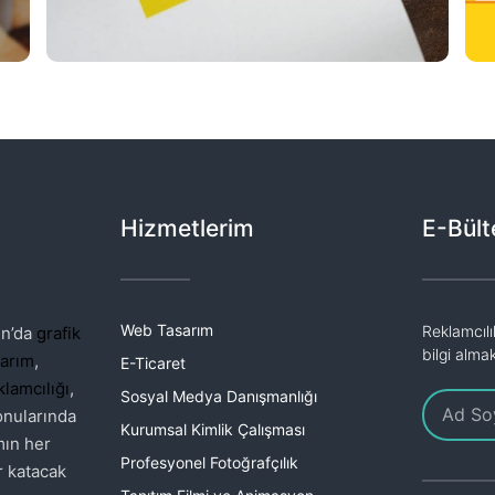
Hizmetlerim
E-Bült
Web Tasarım
Reklamcılı
ın’da
grafik
bilgi alma
arım
,
E-Ticaret
lamcılığı
,
Sosyal Medya Danışmanlığı
nularında
Kurumsal Kimlik Çalışması
mın her
Profesyonel Fotoğrafçılık
r katacak