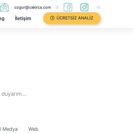
ozgur@cakirca.com
og
İletişim
ÜCRETSIZ ANALIZ
k duyarım…
l Medya
Web