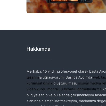
Hakkımda
Merhaba, 15 yıldır profesyonel olarak başta Ayd
tasarım
la uğraşıyorum. Başlıca Aydın’da
web tas
kurumsal kimlik
oluşturulması,
sosyal medya rek
video kurgu montaj
,
3 boyutlu görselleştirme
ko
bilgiye sahip ve bu alanda çalışmaktayım tasarı
alanında hizmet üretmekteyim, markanıza değe