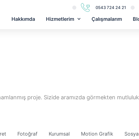
0543 724 24 21
Hakkımda
Hizmetlerim
Çalışmalarım
Bl
amamlanmış proje. Sizide aramızda görmekten mutlulu
ret
Fotoğraf
Kurumsal
Motion Grafik
Sosya