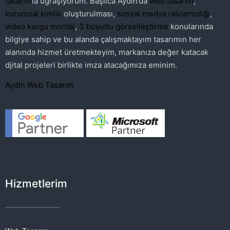
tasarım
la uğraşıyorum. Başlıca Aydın’da
web tasarım
,
kurumsal kimlik
oluşturulması,
sosyal medya reklamcılığı
,
video kurgu montaj
,
3 boyutlu görselleştirme
konularında
bilgiye sahip ve bu alanda çalışmaktayım tasarımın her
alanında hizmet üretmekteyim, markanıza değer katacak
djital projeleri birlikte imza atacağımıza eminim.
Aydın Web Tasarım
Hizmetlerim