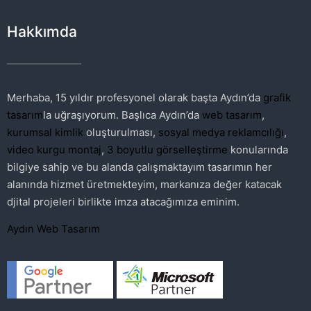
Hakkımda
Merhaba, 15 yıldır profesyonel olarak başta Aydın’da
grafik
tasarım
la uğraşıyorum. Başlıca Aydın’da
web tasarım
,
kurumsal kimlik
oluşturulması,
sosyal medya reklamcılığı
,
video kurgu montaj
,
3 boyutlu görselleştirme
konularında
bilgiye sahip ve bu alanda çalışmaktayım tasarımın her
alanında hizmet üretmekteyim, markanıza değer katacak
djital projeleri birlikte imza atacağımıza eminim.
Aydın Web Tasarım