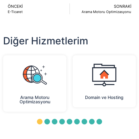
ÖNCEKI
SONRAKI
E-Ticaret
Arama Motoru Optimizasyonu
Diğer Hizmetlerim
Arama Motoru
Domain ve Hosting
Optimizasyonu
1
2
3
4
5
6
7
8
9