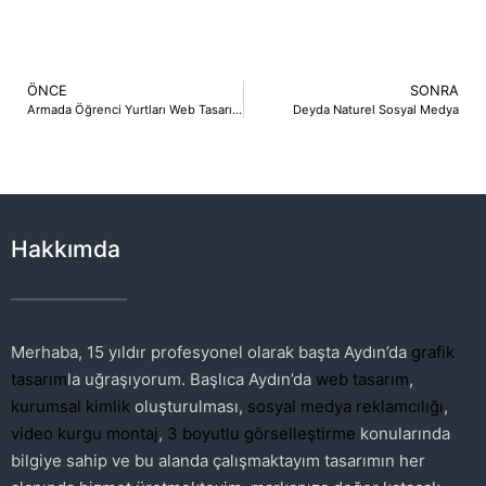
ÖNCE
SONRA
Armada Öğrenci Yurtları Web Tasarım
Deyda Naturel Sosyal Medya
Hakkımda
Merhaba, 15 yıldır profesyonel olarak başta Aydın’da
grafik
tasarım
la uğraşıyorum. Başlıca Aydın’da
web tasarım
,
kurumsal kimlik
oluşturulması,
sosyal medya reklamcılığı
,
video kurgu montaj
,
3 boyutlu görselleştirme
konularında
bilgiye sahip ve bu alanda çalışmaktayım tasarımın her