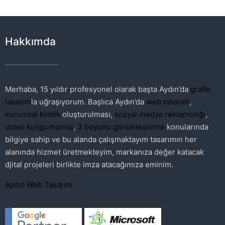
Hakkımda
Merhaba, 15 yıldır profesyonel olarak başta Aydın’da
grafik
tasarım
la uğraşıyorum. Başlıca Aydın’da
web tasarım
,
kurumsal kimlik
oluşturulması,
sosyal medya reklamcılığı
,
video kurgu montaj
,
3 boyutlu görselleştirme
konularında
bilgiye sahip ve bu alanda çalışmaktayım tasarımın her
alanında hizmet üretmekteyim, markanıza değer katacak
djital projeleri birlikte imza atacağımıza eminim.
Aydın Web Tasarım