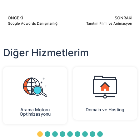
ÖNCEKI
SONRAKI
Google Adwords Danışmanlığı
Tanıtım Filmi ve Animasyon
Diğer Hizmetlerim
u
Domain ve Hosting
E-Ticaret
nu
1
2
3
4
5
6
7
8
9