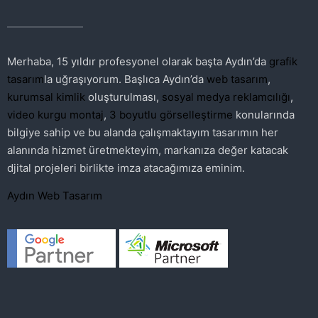
Merhaba, 15 yıldır profesyonel olarak başta Aydın’da
grafik
tasarım
la uğraşıyorum. Başlıca Aydın’da
web tasarım
,
kurumsal kimlik
oluşturulması,
sosyal medya reklamcılığı
,
video kurgu montaj
,
3 boyutlu görselleştirme
konularında
bilgiye sahip ve bu alanda çalışmaktayım tasarımın her
alanında hizmet üretmekteyim, markanıza değer katacak
djital projeleri birlikte imza atacağımıza eminim.
Aydın Web Tasarım