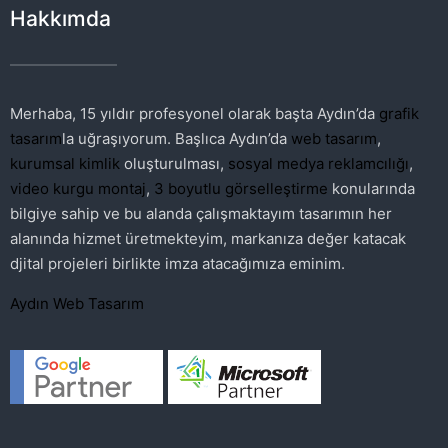
Hakkımda
Merhaba, 15 yıldır profesyonel olarak başta Aydın’da
grafik
tasarım
la uğraşıyorum. Başlıca Aydın’da
web tasarım
,
kurumsal kimlik
oluşturulması,
sosyal medya reklamcılığı
,
video kurgu montaj
,
3 boyutlu görselleştirme
konularında
bilgiye sahip ve bu alanda çalışmaktayım tasarımın her
alanında hizmet üretmekteyim, markanıza değer katacak
djital projeleri birlikte imza atacağımıza eminim.
Aydın Web Tasarım