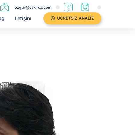
ozgur@cakirca.com
og
İletişim
ÜCRETSIZ ANALIZ