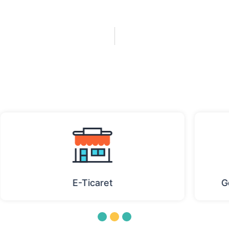
Kurumsal Kimlik Çalışması
1
2
3