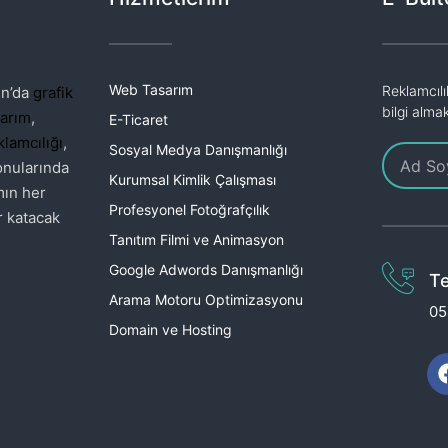
Web Tasarım
Reklamcılı
ın’da
grafik
bilgi alma
arım
,
E-Ticaret
lamcılığı
,
Sosyal Medya Danışmanlığı
nularında
Kurumsal Kimlik Çalışması
mın her
Profesyonel Fotoğrafçılık
r katacak
Tanıtım Filmi ve Animasyon
Google Adwords Danışmanlığı
T
Arama Motoru Optimizasyonu
05
Domain ve Hosting