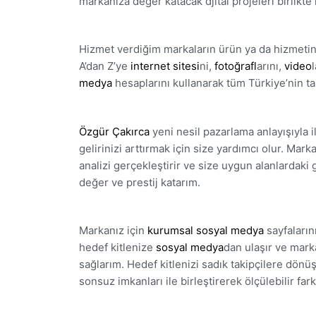
markanıza değer katacak djital projeleri birlikt
Hizmet verdiğim markaların ürün ya da hizmetini
A’dan Z’ye
internet sitesi
ni,
fotoğrafl
arını,
video
medya
hesaplarını kullanarak tüm Türkiye’nin ta
Özgür Çakırca
yeni nesil pazarlama anlayışıyla i
gelirinizi arttırmak için size yardımcı olur. Markan
analizi gerçekleştirir ve size uygun alanlardak
değer ve prestij katarım.
Markanız için
kurumsal sosyal medya
sayfaların
hedef kitlenize
sosyal medya
dan ulaşır ve mark
sağlarım. Hedef kitlenizi sadık takipçilere dönüş
sonsuz imkanları ile birleştirerek ölçülebilir fark