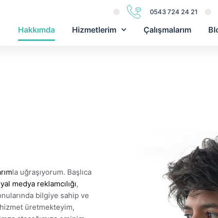
0543 724 24 21
Hakkımda
Hizmetlerim
Çalışmalarım
Bl
arım
la uğraşıyorum. Başlıca
yal medya reklamcılığı
,
nularında bilgiye sahip ve
 hizmet üretmekteyim,