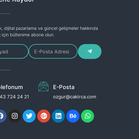
k, dijital pazarlama ve güncel gelişmeler hakkında
k için bültenime abone olun.
elefonum
E-Posta
43 724 24 21
ozgur@cakirca.com