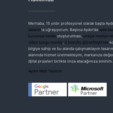
Merhaba, 15 yıldır profesyonel olarak başta Ayd
tasarım
la uğraşıyorum. Başlıca Aydın’da
web tas
kurumsal kimlik
oluşturulması,
sosyal medya rek
video kurgu montaj
,
3 boyutlu görselleştirme
ko
bilgiye sahip ve bu alanda çalışmaktayım tasarı
alanında hizmet üretmekteyim, markanıza değe
djital projeleri birlikte imza atacağımıza eminim.
Aydın Web Tasarım