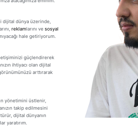
e imza atacağımıza eminim.
 dijital dünya üzerinde,
larını,
reklam
larını ve
sosyal
nıyacağı hale getiriyorum.
letişiminizi güçlendirerek
ızın ihtiyacı olan dijital
i görünümünüzü arttırarak
ın yönetimini üstlenir,
anızın takip edilmesini
türür, dijital dünyanın
lar yaratırım.