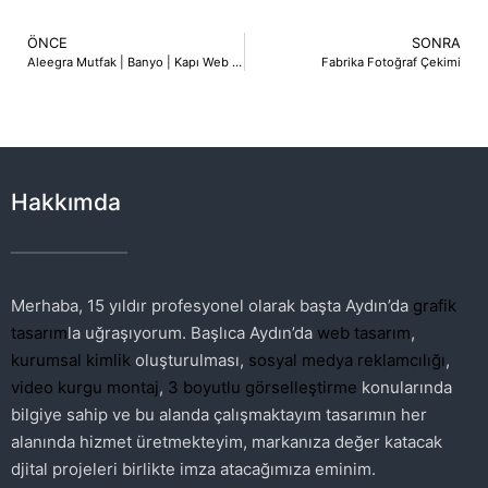
ÖNCE
SONRA
Aleegra Mutfak | Banyo | Kapı Web Tasarım
Fabrika Fotoğraf Çekimi
Hakkımda
Merhaba, 15 yıldır profesyonel olarak başta Aydın’da
grafik
tasarım
la uğraşıyorum. Başlıca Aydın’da
web tasarım
,
kurumsal kimlik
oluşturulması,
sosyal medya reklamcılığı
,
video kurgu montaj
,
3 boyutlu görselleştirme
konularında
bilgiye sahip ve bu alanda çalışmaktayım tasarımın her
alanında hizmet üretmekteyim, markanıza değer katacak
djital projeleri birlikte imza atacağımıza eminim.