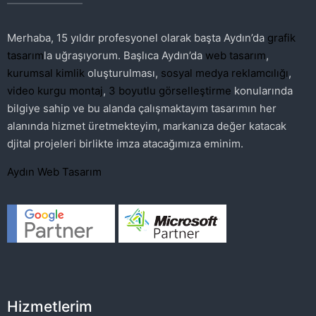
Merhaba, 15 yıldır profesyonel olarak başta Aydın’da
grafik
tasarım
la uğraşıyorum. Başlıca Aydın’da
web tasarım
,
kurumsal kimlik
oluşturulması,
sosyal medya reklamcılığı
,
video kurgu montaj
,
3 boyutlu görselleştirme
konularında
bilgiye sahip ve bu alanda çalışmaktayım tasarımın her
alanında hizmet üretmekteyim, markanıza değer katacak
djital projeleri birlikte imza atacağımıza eminim.
Aydın Web Tasarım
Hizmetlerim