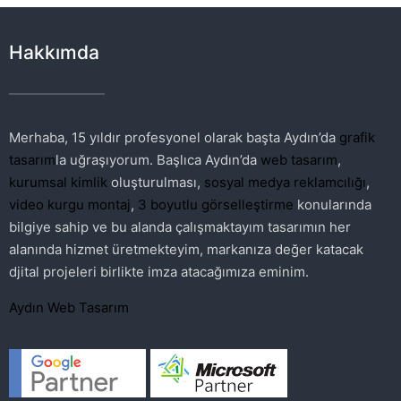
Hakkımda
Merhaba, 15 yıldır profesyonel olarak başta Aydın’da
grafik
tasarım
la uğraşıyorum. Başlıca Aydın’da
web tasarım
,
kurumsal kimlik
oluşturulması,
sosyal medya reklamcılığı
,
video kurgu montaj
,
3 boyutlu görselleştirme
konularında
bilgiye sahip ve bu alanda çalışmaktayım tasarımın her
alanında hizmet üretmekteyim, markanıza değer katacak
djital projeleri birlikte imza atacağımıza eminim.
Aydın Web Tasarım