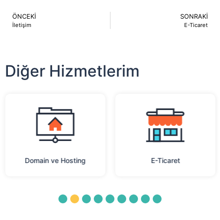
ÖNCEKI
SONRAKI
İletişim
E-Ticaret
Diğer Hizmetlerim
Domain ve Hosting
E-Ticaret
1
2
3
4
5
6
7
8
9