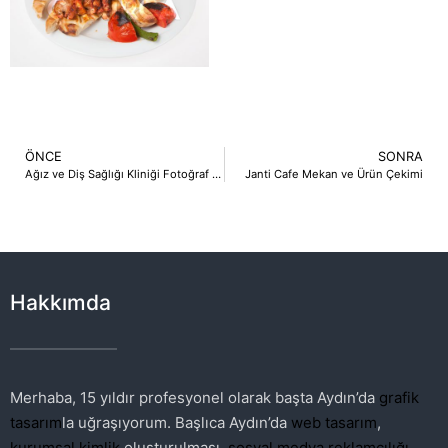
ÖNCE
SONRA
Ağız ve Diş Sağlığı Kliniği Fotoğraf Çekimi
Janti Cafe Mekan ve Ürün Çekimi
Hakkımda
Merhaba, 15 yıldır profesyonel olarak başta Aydın’da
grafik
tasarım
la uğraşıyorum. Başlıca Aydın’da
web tasarım
,
kurumsal kimlik
oluşturulması,
sosyal medya reklamcılığı
,